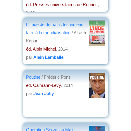
éd. Presses universitaires de Rennes
,
2015
par
Alain Lamballe
L' Inde de demain : les indiens
face à la mondialisation
/ Akash
Kapur
éd. Albin Michel
, 2014
par
Alain Lamballe
Poutine
/ Frédéric Pons
éd. Calmann-Lévy
, 2014
par
Jean Jolly
Opération Serval au Mali :