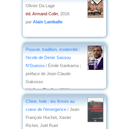
Olivier Da Lage
éd. Armand Colin
, 2016
par
Alain Lamballe
Pouvoir, tradition, modernité :
l'école de Denis Sassou
N'Guesso
/ Émile Gankama ;
préface de Jean-Claude
Gakosso
éd. Jean Picollec
, 2016
par
Philippe David
Chine, Inde : les firmes au
coeur de l’émergence
/ Jean-
François Huchet, Xavier
Richet, Joël Ruet