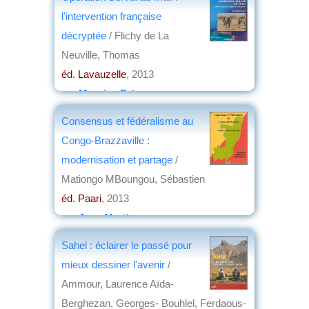
l'intervention française
décryptée
/ Flichy de La
Neuville, Thomas
éd. Lavauzelle
, 2013
par
Maurice Faivre
Consensus et fédéralisme au
Congo-Brazzaville :
modernisation et partage
/
Mationgo MBoungou, Sébastien
éd. Paari
, 2013
par
Jean Martin
Sahel : éclairer le passé pour
mieux dessiner l'avenir
/
Ammour, Laurence Aïda-
Berghezan, Georges- Bouhlel, Ferdaous-