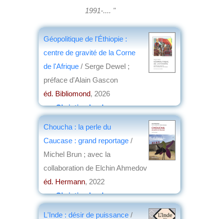
1991-.... "
Géopolitique de l'Éthiopie :
centre de gravité de la Corne
de l'Afrique
/ Serge Dewel ;
préface d'Alain Gascon
éd. Bibliomond
, 2026
par
Christian Lochon
Choucha : la perle du
Caucase : grand reportage
/
Michel Brun ; avec la
collaboration de Elchin Ahmedov
éd. Hermann
, 2022
par
Christian Lochon
L'Inde : désir de puissance
/