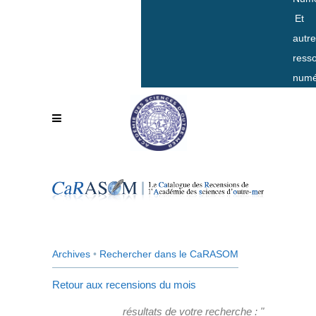
Et
autr
ress
numé
Archives
•
Rechercher dans le CaRASOM
Retour aux recensions du mois
résultats de votre recherche : "