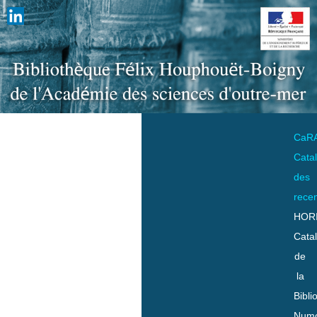
CaR
Cata
des
rece
HOR
Cata
de
la
Bibli
Numo