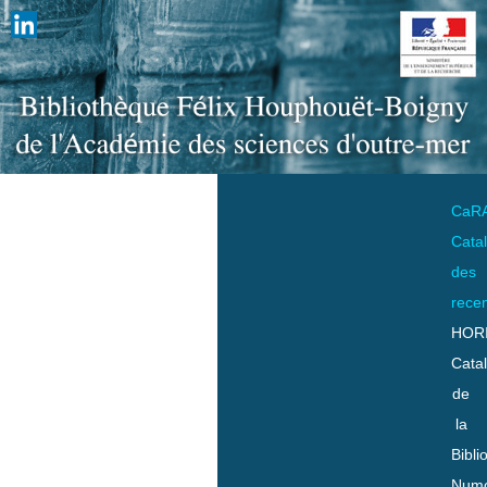
CaR
Cata
des
rece
HOR
Cata
de
la
Bibli
Numo