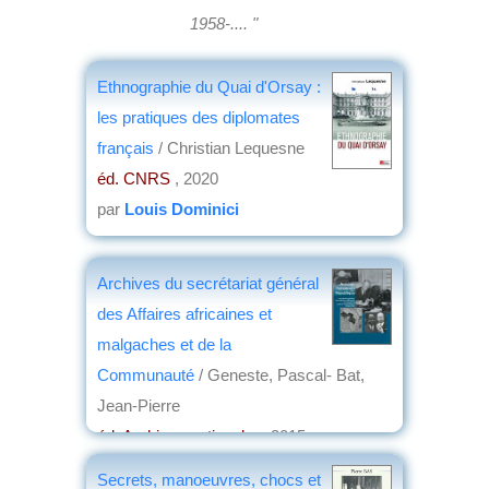
1958-.... "
Ethnographie du Quai d'Orsay :
les pratiques des diplomates
français
/ Christian Lequesne
éd. CNRS
, 2020
par
Louis Dominici
Archives du secrétariat général
des Affaires africaines et
malgaches et de la
Communauté
/ Geneste, Pascal- Bat,
Jean-Pierre
éd. Archives nationales
, 2015
par
Jean-Marc Simon
Secrets, manoeuvres, chocs et