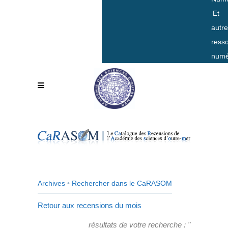
Et
autr
ress
numé
Archives
•
Rechercher dans le CaRASOM
Retour aux recensions du mois
résultats de votre recherche : "