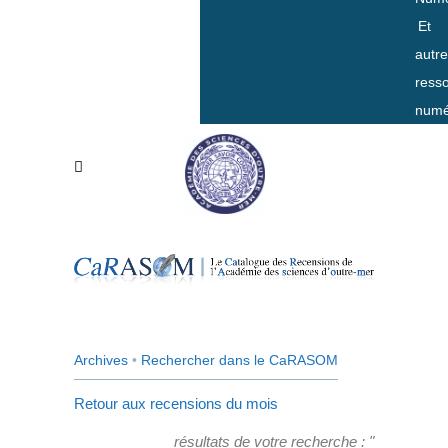
Et
autr
ress
numé
Archives
•
Rechercher dans le CaRASOM
Retour aux recensions du mois
résultats de votre recherche : "