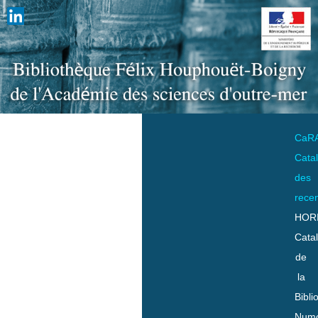
CaR
Cata
des
rece
HOR
Cata
de
la
Bibli
Numo