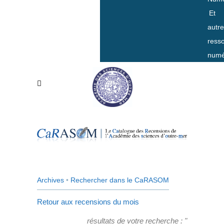
Et
autr
ress
numé
Archives
•
Rechercher dans le CaRASOM
Retour aux recensions du mois
résultats de votre recherche : "