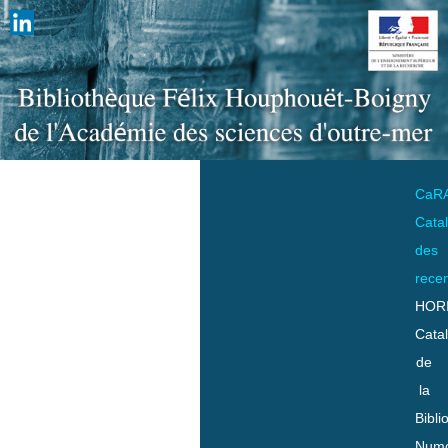
CaR
Cata
des
rece
HOR
Cata
de
la
Bibli
Numo