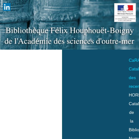
CaR
Cata
des
rece
HOR
Cata
de
la
Bibli
Numo