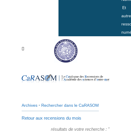
Et
autr
ress
numé
Archives
•
Rechercher dans le CaRASOM
Retour aux recensions du mois
résultats de votre recherche : "