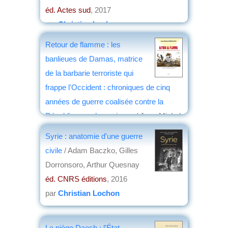
éd. Actes sud
, 2017
par
Christian Lochon
Retour de flamme : les
banlieues de Damas, matrice
de la barbarie terroriste qui
frappe l'Occident : chroniques de cinq
années de guerre coalisée contre la
République arabe syrienne
/ Jean-Michel
Vernochet
Syrie : anatomie d'une guerre
éd. SIGEST
, 2016
civile
/ Adam Baczko, Gilles
par
Christian Lochon
Dorronsoro, Arthur Quesnay
éd. CNRS éditions
, 2016
par
Christian Lochon
Le piège Daesh : l'État