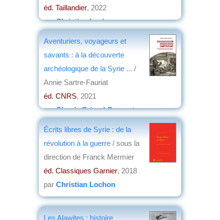
éd. Taillandier
, 2022
par
Christian Lochon
Aventuriers, voyageurs et
savants : à la découverte
archéologique de la Syrie ...
/
Annie Sartre-Fauriat
éd. CNRS
, 2021
par
Claude Briand-Ponsart
Écrits libres de Syrie : de la
révolution à la guerre
/ sous la
direction de Franck Mermier
éd. Classiques Garnier
, 2018
par
Christian Lochon
Les Alawites : histoire