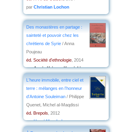
par
Christian Lochon
Des monastères en partage :
sainteté et pouvoir chez les
chrétiens de Syrie
/ Anna
Poujeau
éd. Société d'ethnologie
, 2014
par
Annie Krieger-Krynicki
L'heure immobile, entre ciel et
terre : mélanges en l'honneur
d'Antoine Souleiman
/ Philippe
Quenet, Michel al-Maqdissi
éd. Brepols
, 2012
par
Henri Marchal