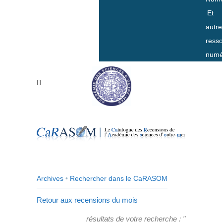
Et
autr
ress
numé
Archives
•
Rechercher dans le CaRASOM
Retour aux recensions du mois
résultats de votre recherche : "