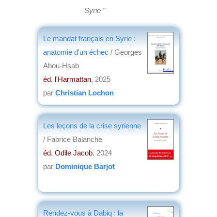
Syrie "
Le mandat français en Syrie :
anatomie d'un échec
/ Georges
Abou-Hsab
éd. l'Harmattan
, 2025
par
Christian Lochon
Les leçons de la crise syrienne
/ Fabrice Balanche
éd. Odile Jacob
, 2024
par
Dominique Barjot
Rendez-vous à Dabiq : la