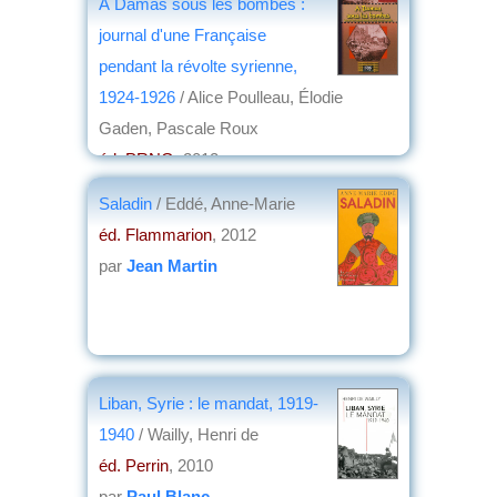
À Damas sous les bombes :
journal d'une Française
pendant la révolte syrienne,
1924-1926
/ Alice Poulleau, Élodie
Gaden, Pascale Roux
éd. PRNG
, 2012
par
Jean Martin
Saladin
/ Eddé, Anne-Marie
éd. Flammarion
, 2012
par
Jean Martin
Liban, Syrie : le mandat, 1919-
1940
/ Wailly, Henri de
éd. Perrin
, 2010
par
Paul Blanc