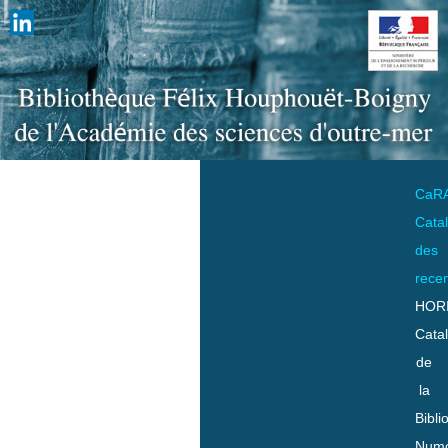
CaR
Cata
des
rece
HOR
Cata
de
la
Bibli
Numo