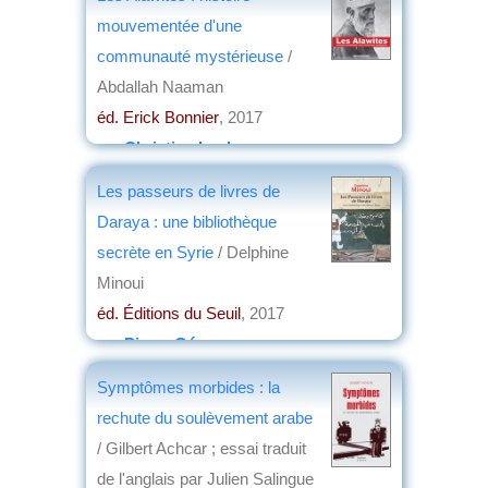
mouvementée d'une
communauté mystérieuse
/
Abdallah Naaman
éd. Erick Bonnier
, 2017
par
Christian Lochon
Les passeurs de livres de
Daraya : une bibliothèque
secrète en Syrie
/ Delphine
Minoui
éd. Éditions du Seuil
, 2017
par
Pierre Gény
Symptômes morbides : la
rechute du soulèvement arabe
/ Gilbert Achcar ; essai traduit
de l'anglais par Julien Salingue