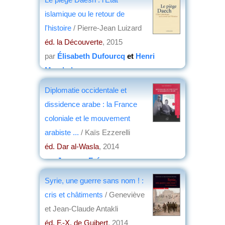
islamique ou le retour de
l'histoire
/ Pierre-Jean Luizard
éd. la Découverte
, 2015
par
Élisabeth Dufourcq
et
Henri
Marchal
Diplomatie occidentale et
dissidence arabe : la France
coloniale et le mouvement
arabiste ...
/ Kaïs Ezzerelli
éd. Dar al-Wasla
, 2014
par
Jacques Frémeaux
Syrie, une guerre sans nom ! :
cris et châtiments
/ Geneviève
et Jean-Claude Antakli
éd. F.-X. de Guibert
, 2014