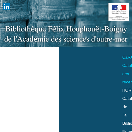
CaR
Cata
des
rece
HOR
Cata
de
la
Bibli
Numo