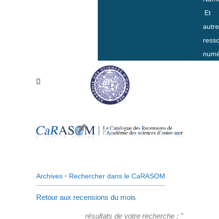
Et
autr
ress
numé
Archives
•
Rechercher dans le CaRASOM
Retour aux recensions du mois
résultats de votre recherche : "