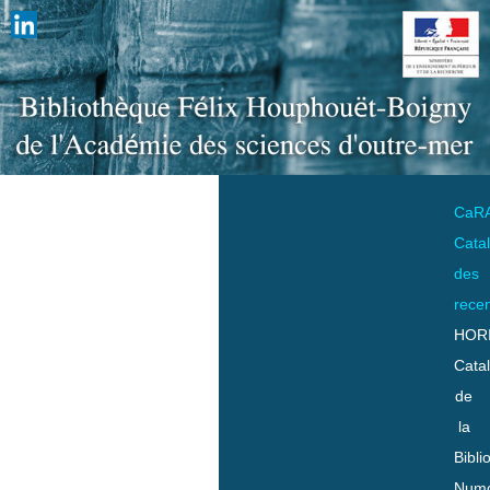
CaR
Cata
des
rece
HOR
Cata
de
la
Bibli
Numo