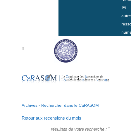
Et
autr
ress
numé
Archives
•
Rechercher dans le CaRASOM
Retour aux recensions du mois
résultats de votre recherche : "