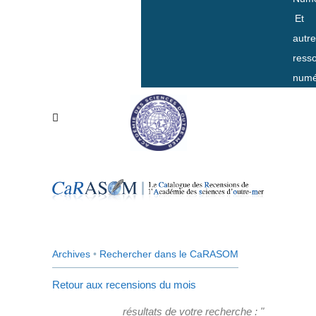
Et
autr
ress
numé
Archives
•
Rechercher dans le CaRASOM
Retour aux recensions du mois
résultats de votre recherche : "