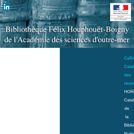
CaR
Cata
des
rece
HOR
Cata
de
la
Bibli
Numo