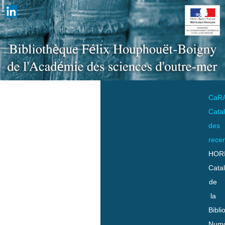
CaR
Cata
des
rece
HOR
Cata
de
la
Bibli
Numo