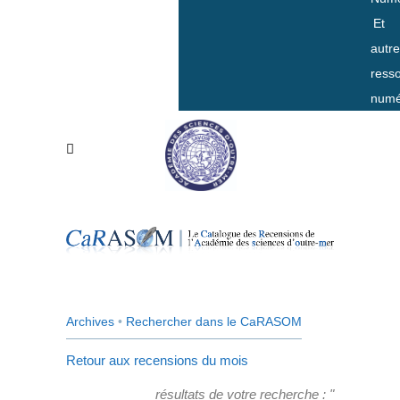
Et
autr
ress
numé
Archives
•
Rechercher dans le CaRASOM
Retour aux recensions du mois
résultats de votre recherche : "