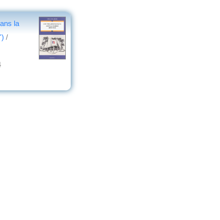
ans la
')
/
4