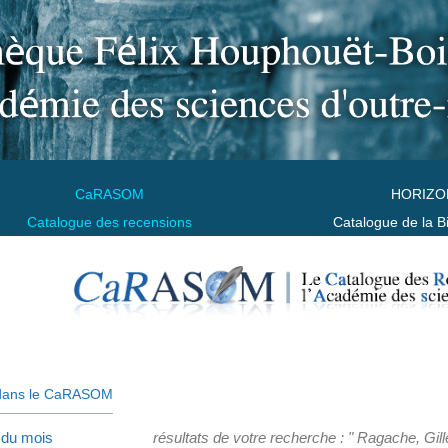
CaRASOM
HORIZO
Catalogue des recensions
Catalogue de la B
dans le CaRASOM
 du mois
résultats de votre recherche : " Ragache, Gill