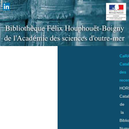
CaR
Cata
des
rece
HOR
Cata
de
la
Bibli
Numo