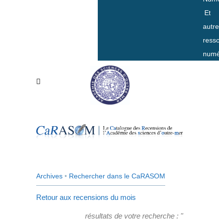
Et
autr
ress
numé
Archives
•
Rechercher dans le CaRASOM
Retour aux recensions du mois
résultats de votre recherche : "