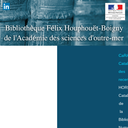
CaR
Cata
des
rece
HOR
Cata
de
la
Bibli
Numo