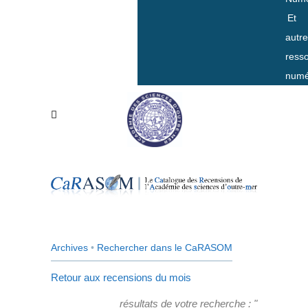
Et
autr
ress
numé
Archives
•
Rechercher dans le CaRASOM
Retour aux recensions du mois
résultats de votre recherche : "