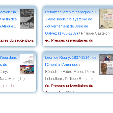
cation : la
Réformer l'empire espagnol au
la fin des
XVIIIe siècle : le système de
Afrique ..
gouvernement de José de
Gálvez (1765-1787)
/ Philippe Castejón
taires du septentrion
,
éd. Presses universitaires du
Septentrion
, 2020
n
par
Elisabeth Dufourcq
d'eau dans
Léon de Rosny, 1837-1914 : de
as de
l'Orient à l'Amérique
/
Cary,
Bénédicte Fabre-Muller, Pierre
aria Melo (dir.)
Leboulleux, Philippe Rothstein
taires du
éd. Presses universitaires du
Septentrion
, 2014
par
Frédéric Girard