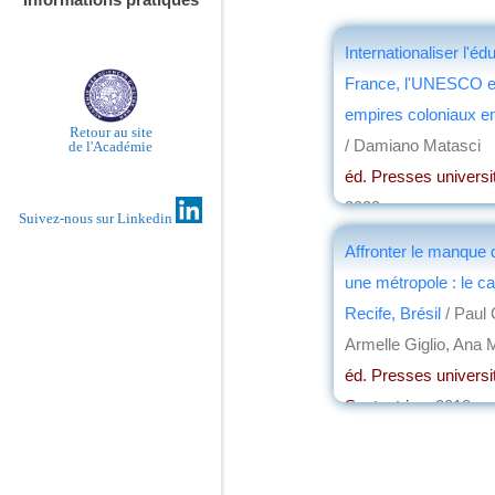
Internationaliser l'édu
France, l'UNESCO et 
empires coloniaux en 
Retour au site
/ Damiano Matasci
de l'Académie
éd. Presses universi
2023
Suivez-nous sur Linkedin
par
Josette Rivallai
Affronter le manque 
une métropole : le c
Recife, Brésil
/ Paul 
Armelle Giglio, Ana M
éd. Presses universi
Septentrion
, 2018
par
Jean Nemo