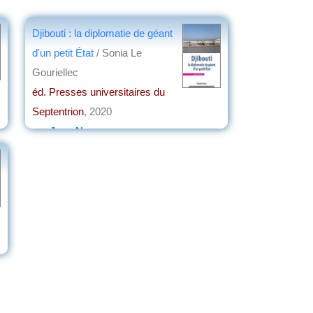
Djibouti : la diplomatie de géant
d'un petit État
/ Sonia Le
Gouriellec
éd. Presses universitaires du
Septentrion
, 2020
par
Jean Nemo