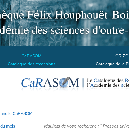
CaRASOM
HORIZO
Catalogue des recensions
Catalogue de la B
dans le CaRASOM
 du mois
résultats de votre recherche : " Presses unive