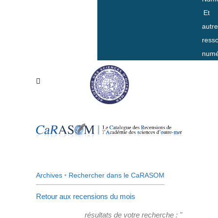
Et
autr
ress
numé
Archives
•
Rechercher dans le CaRASOM
Retour aux recensions du mois
résultats de votre recherche : "