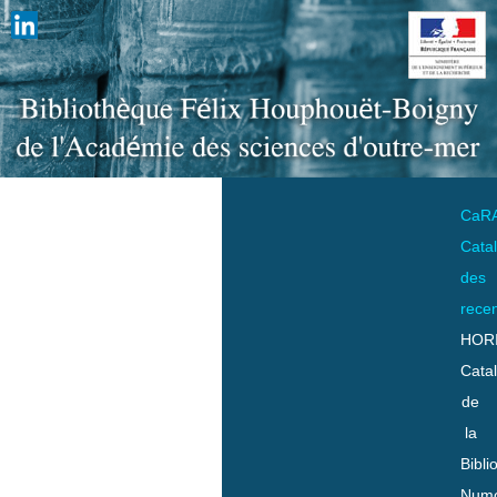
CaR
Cata
des
rece
HOR
Cata
de
la
Bibli
Numo