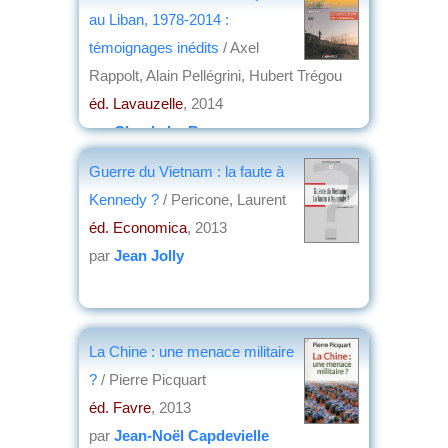
au Liban, 1978-2014 :
témoignages inédits
/ Axel
Rappolt, Alain Pellégrini, Hubert Trégou
éd. Lavauzelle
, 2014
par
Claude Le Borgne
Guerre du Vietnam : la faute à
Kennedy ?
/ Pericone, Laurent
éd. Economica
, 2013
par
Jean Jolly
La Chine : une menace militaire
?
/ Pierre Picquart
éd. Favre
, 2013
par
Jean-Noël Capdevielle