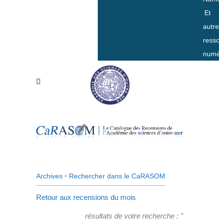
Et
autr
ress
numé
Archives
•
Rechercher dans le CaRASOM
Retour aux recensions du mois
résultats de votre recherche : "