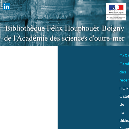
CaR
Cata
des
rece
HOR
Cata
de
la
Bibli
Numo