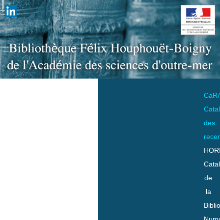
CaR
Cata
des
rece
HOR
Cata
de
la
Bibli
Numo