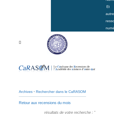
Et
autr
ress
numé
Archives
•
Rechercher dans le CaRASOM
Retour aux recensions du mois
résultats de votre recherche : "