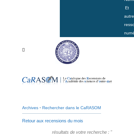
Et
autr
ress
numé
Archives
•
Rechercher dans le CaRASOM
Retour aux recensions du mois
résultats de votre recherche : "