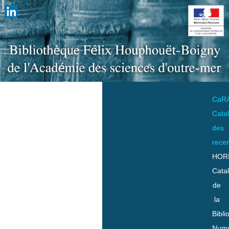
CaR
Cata
des
rece
HOR
Cata
de
la
Bibli
Numo