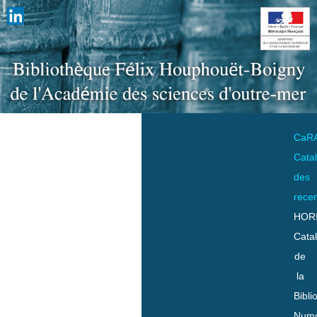
CaR
Cata
des
rece
HOR
Cata
de
la
Bibli
Numo