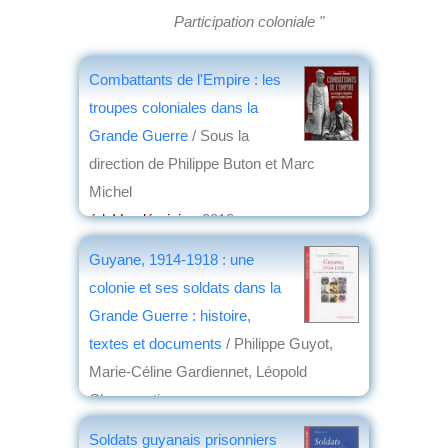
Participation coloniale "
Combattants de l'Empire : les
troupes coloniales dans la
Grande Guerre
/ Sous la
direction de Philippe Buton et Marc
Michel
éd. Vendémiaire
, 2018
par
Jean Martin
Guyane, 1914-1918 : une
colonie et ses soldats dans la
Grande Guerre : histoire,
textes et documents
/ Philippe Guyot,
Marie-Céline Gardiennet, Léopold
Champesting
éd. Ibis rouge
, 2014
Soldats guyanais prisonniers