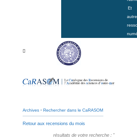
Et
autr
ress
numé
Archives
•
Rechercher dans le CaRASOM
Retour aux recensions du mois
résultats de votre recherche : "