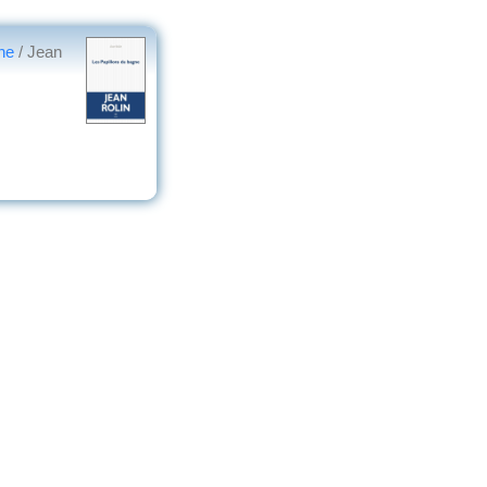
gne
/ Jean