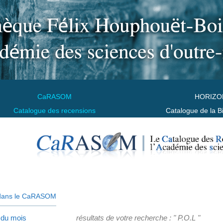
CaRASOM
HORIZO
Catalogue des recensions
Catalogue de la B
dans le CaRASOM
 du mois
résultats de votre recherche : " P.O.L "