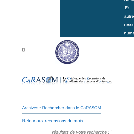
Et
autr
ress
numé
Archives
•
Rechercher dans le CaRASOM
Retour aux recensions du mois
résultats de votre recherche : "