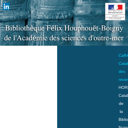
CaR
Cata
des
rece
HOR
Cata
de
la
Bibli
Numo