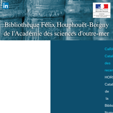
CaR
Cata
des
rece
HOR
Cata
de
la
Bibli
Numo