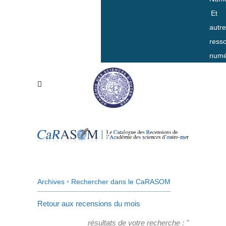
Et
autr
ress
numé
Archives
•
Rechercher dans le CaRASOM
Retour aux recensions du mois
résultats de votre recherche : "