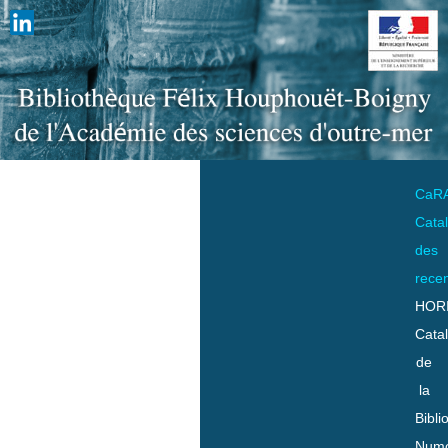
CaR
Cata
des
rece
HOR
Cata
de
la
Bibli
Numo