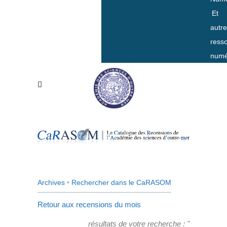
Et
autr
ress
numé
Archives
•
Rechercher dans le CaRASOM
Retour aux recensions du mois
résultats de votre recherche : "