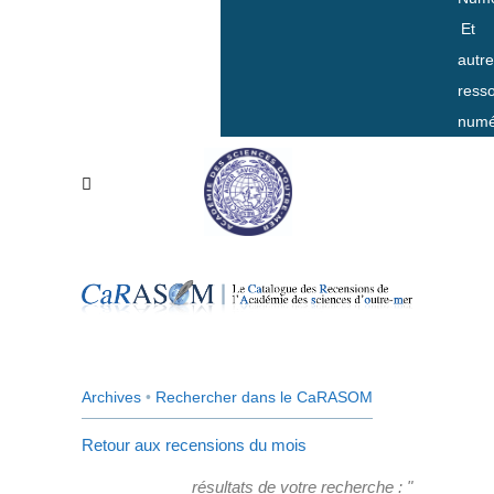
Et
autr
ress
numé
Archives
•
Rechercher dans le CaRASOM
Retour aux recensions du mois
résultats de votre recherche : "