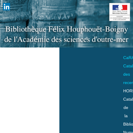
CaR
Cata
des
rece
HOR
Cata
de
la
Bibli
Numo