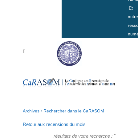
Et
autr
ress
numé
Archives
•
Rechercher dans le CaRASOM
Retour aux recensions du mois
résultats de votre recherche : "