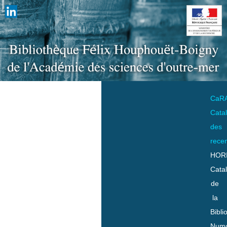
CaR
Cata
des
rece
HOR
Cata
de
la
Bibli
Numo