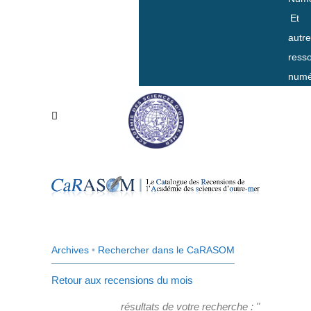
Et
autr
ress
numé
Archives
•
Rechercher dans le CaRASOM
Retour aux recensions du mois
résultats de votre recherche : "