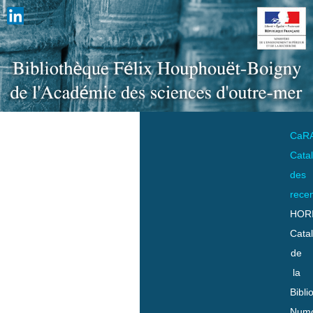
CaR
Cata
des
rece
HOR
Cata
de
la
Bibli
Numo