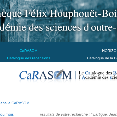
CaRASOM
HORIZO
Catalogue des recensions
Catalogue de la B
dans le CaRASOM
 du mois
résultats de votre recherche : " Lartigue, Jea