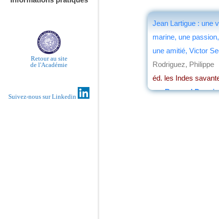
Jean Lartigue : une v
marine, une passion,
une amitié, Victor S
Retour au site
Rodriguez, Philippe
de l'Académie
éd. les Indes savant
par
Bernard Dupai
Suivez-nous sur Linkedin