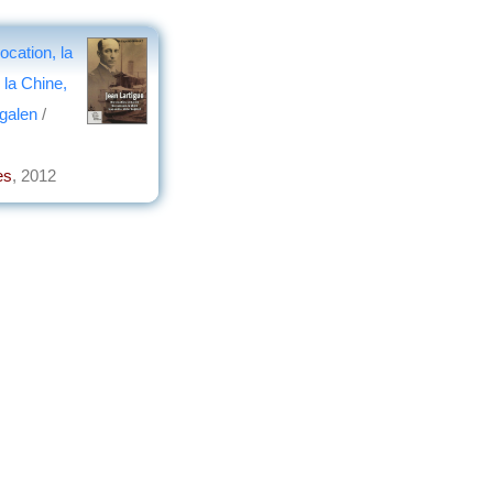
ocation, la
 la Chine,
egalen
/
es
, 2012
gne