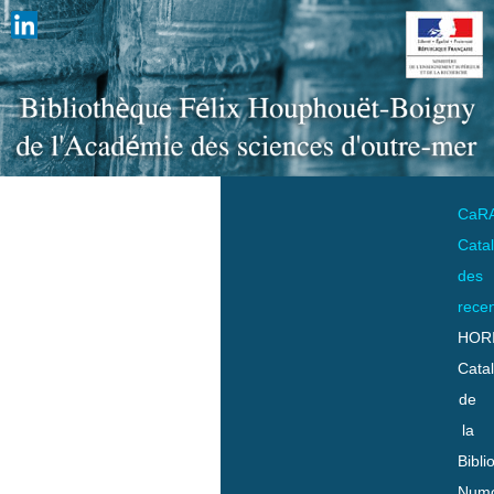
CaR
Cata
des
rece
HOR
Cata
de
la
Bibli
Numo