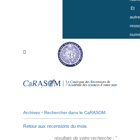
Et
autr
ress
numé
Archives
•
Rechercher dans le CaRASOM
Retour aux recensions du mois
résultats de votre recherche : "