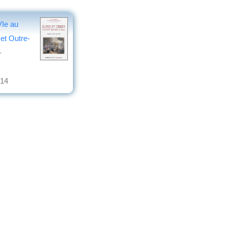
VIe au
 et Outre-
-
014