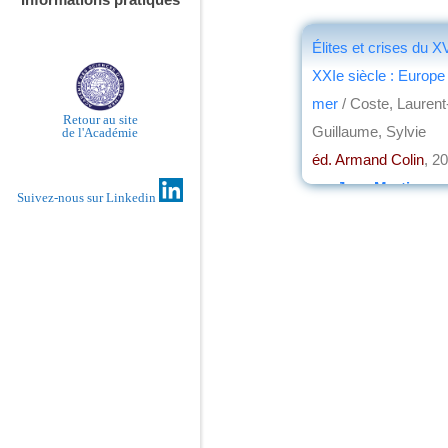
Élites et crises du X
XXIe siècle : Europe
mer
/ Coste, Laurent
Retour au site
Guillaume, Sylvie
de l'Académie
éd. Armand Colin
, 2
par
Jean Martin
Suivez-nous sur Linkedin