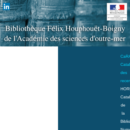
CaR
Cata
des
rece
HOR
Cata
de
la
Bibli
Numo