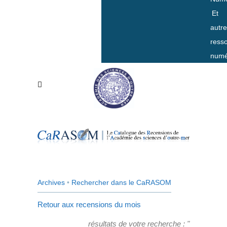
Et
autr
ress
numé
Archives
•
Rechercher dans le CaRASOM
Retour aux recensions du mois
résultats de votre recherche : "