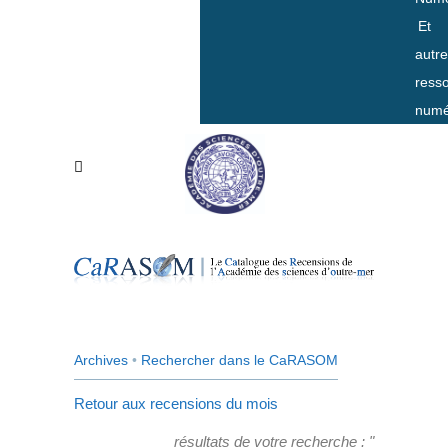
Et
autr
ress
numé
Archives
•
Rechercher dans le CaRASOM
Retour aux recensions du mois
résultats de votre recherche : "