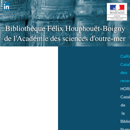
CaR
Cata
des
rece
HOR
Cata
de
la
Bibli
Numo