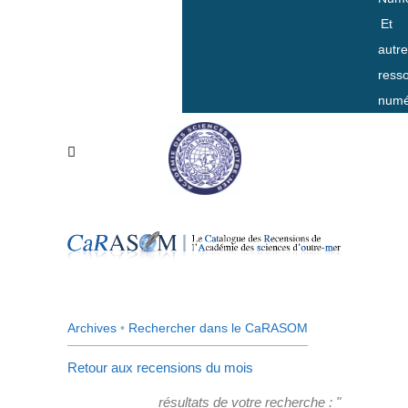
Et
autr
ress
numé
Archives
•
Rechercher dans le CaRASOM
Retour aux recensions du mois
résultats de votre recherche : "