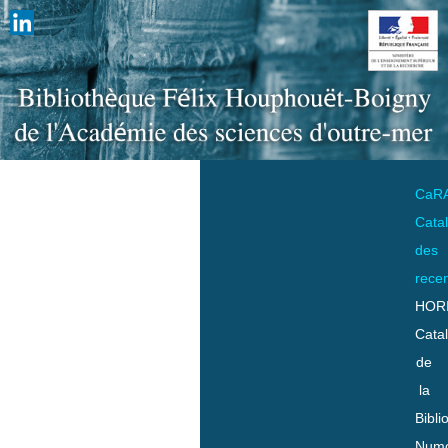
CaR
Cata
des
rece
HOR
Cata
de
la
Bibli
Numo