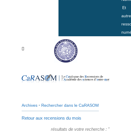
Et
autr
ress
numé
Archives
•
Rechercher dans le CaRASOM
Retour aux recensions du mois
résultats de votre recherche : "