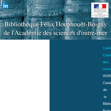
CaR
Cata
des
rece
HOR
Cata
de
la
Bibli
Numo