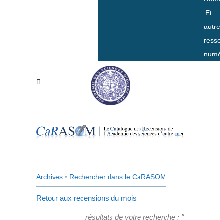
Et
autr
ress
numé
Archives
•
Rechercher dans le CaRASOM
Retour aux recensions du mois
résultats de votre recherche : "