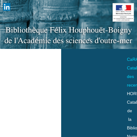
CaR
Cata
des
rece
HOR
Cata
de
la
Bibli
Numo