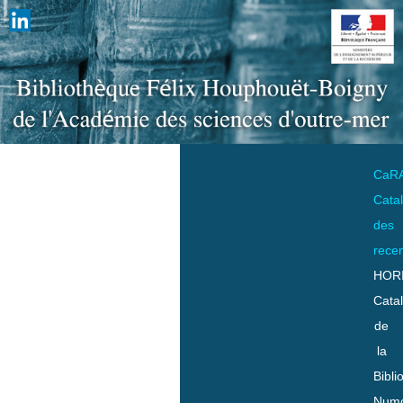
CaR
Cata
des
rece
HOR
Cata
de
la
Bibli
Numo