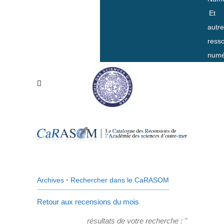
Et
autr
ress
numé
Archives
•
Rechercher dans le CaRASOM
Retour aux recensions du mois
résultats de votre recherche : "