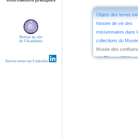
Objets des terres loi
histoire de vie des
missionnaires dans 
Retour au site
collections du Musé
de l'Académie
Musée des confluen
éd. Silvana
, 2011
Suivez-nous sur Linkedin
par
Bernard Dupai