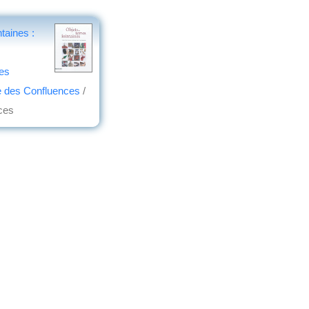
ntaines :
les
e des Confluences
/
ces
gne