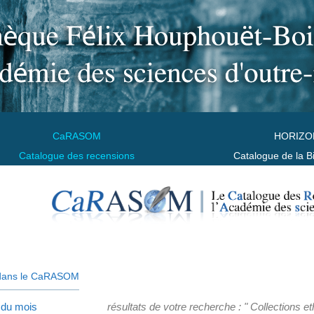
CaRASOM
HORIZO
Catalogue des recensions
Catalogue de la B
dans le CaRASOM
 du mois
résultats de votre recherche : " Collections e