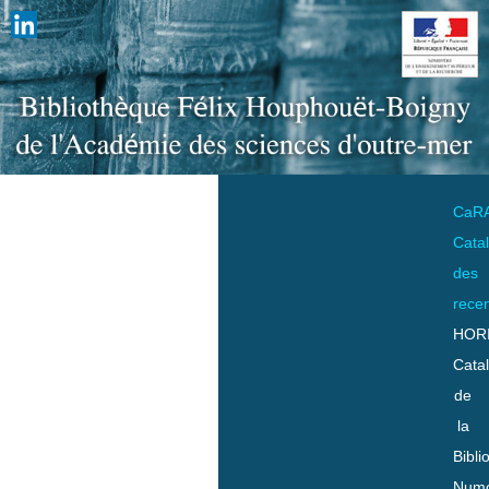
CaR
Cata
des
rece
HOR
Cata
de
la
Bibli
Numo