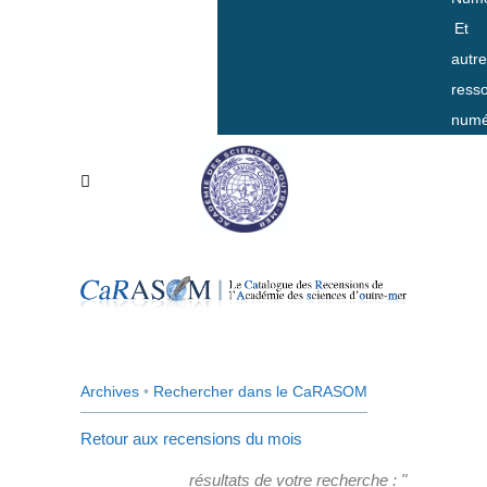
Et
autr
ress
numé
Archives
•
Rechercher dans le CaRASOM
Retour aux recensions du mois
résultats de votre recherche : "