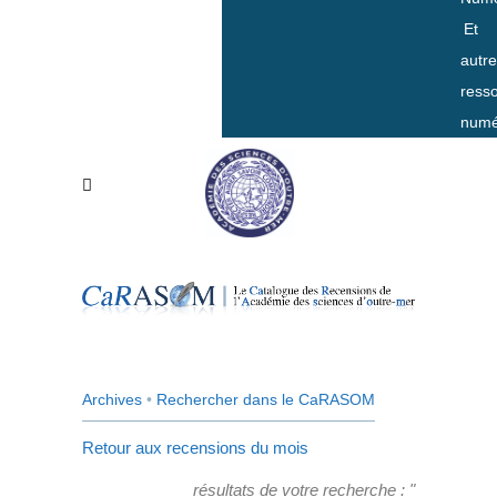
Et
autr
ress
numé
Archives
•
Rechercher dans le CaRASOM
Retour aux recensions du mois
résultats de votre recherche : "