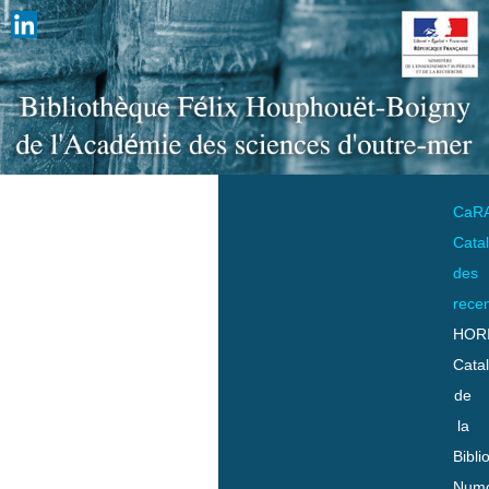
CaR
Cata
des
rece
HOR
Cata
de
la
Bibli
Numo