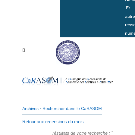
Et
autr
ress
numé
Archives
•
Rechercher dans le CaRASOM
Retour aux recensions du mois
résultats de votre recherche : "