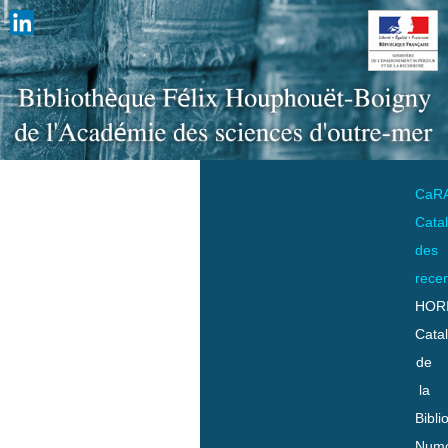
CaR
Cata
des
rece
HOR
Cata
de
la
Bibli
Numo