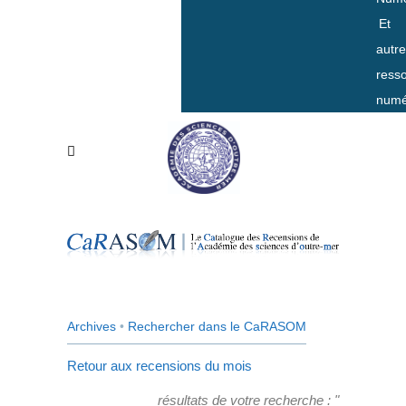
Et
autr
ress
numé
Archives
•
Rechercher dans le CaRASOM
Retour aux recensions du mois
résultats de votre recherche : "