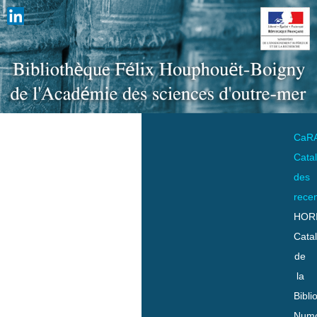
CaR
Cata
des
rece
HOR
Cata
de
la
Bibli
Numo