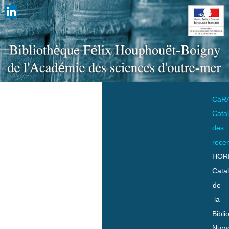
CaR
Cata
des
rece
HOR
Cata
de
la
Bibli
Numo