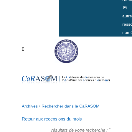
Et
autr
ress
numé
Archives
•
Rechercher dans le CaRASOM
Retour aux recensions du mois
résultats de votre recherche : "