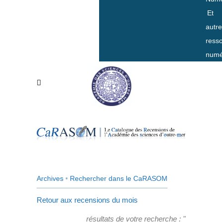
Et
autr
ress
numé
Archives
•
Rechercher dans le CaRASOM
Retour aux recensions du mois
résultats de votre recherche : "