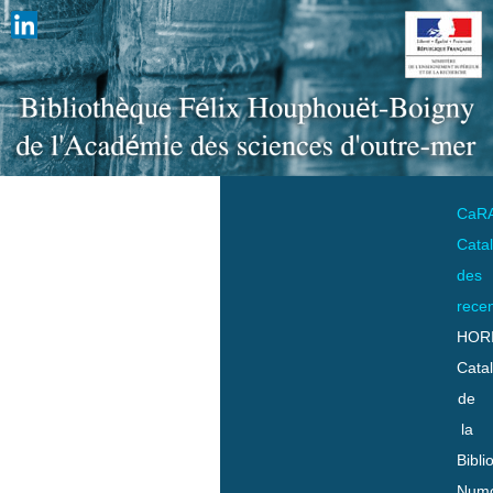
CaR
Cata
des
rece
HOR
Cata
de
la
Bibli
Numo