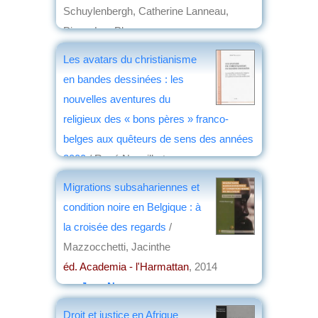
Schuylenbergh, Catherine Lanneau,
Pierre-Luc Plasman
éd. Peter Lang
, 2014
Les avatars du christianisme
par
Jean Martin
en bandes dessinées : les
nouvelles aventures du
religieux des « bons pères » franco-
belges aux quêteurs de sens des années
2000
/ René Nouailhat
éd. EME
, 2014
Migrations subsahariennes et
par
Jean Nemo
condition noire en Belgique : à
la croisée des regards
/
Mazzocchetti, Jacinthe
éd. Academia - l'Harmattan
, 2014
par
Jean Nemo
Droit et justice en Afrique