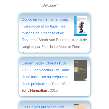
Belgique "
Congo en vitrine : art africain,
muséologie et politique : les
musées de Kinshasa et de
Tervuren
/ Sarah Van Beurden ; traduit de
l'anglais par Fadhila Le Meur et Pierre-
Yves Le Meur
éd. Africa Museum
, 2021
L'imam Sadek Charaf (1936-
par
Henri Marchal
1993), une vocation : de l'aube
d'une formation au crépuscule
d'une prédication
/ Yacob Mahi
éd. L'Harmattan
, 2015
par
Jean Martin
Ces Belges qui ont soutenu