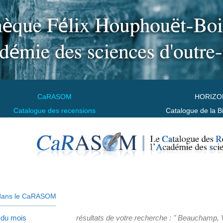
CaRASOM
HORIZO
Catalogue des recensions
Catalogue de la B
dans le CaRASOM
 du mois
résultats de votre recherche : " Beauchamp, V