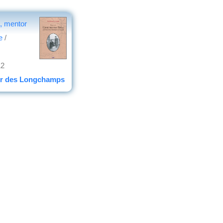
, mentor
e
/
12
ur des Longchamps