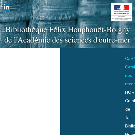
CaR
Cata
des
rece
HOR
Cata
de
la
Bibli
Numo