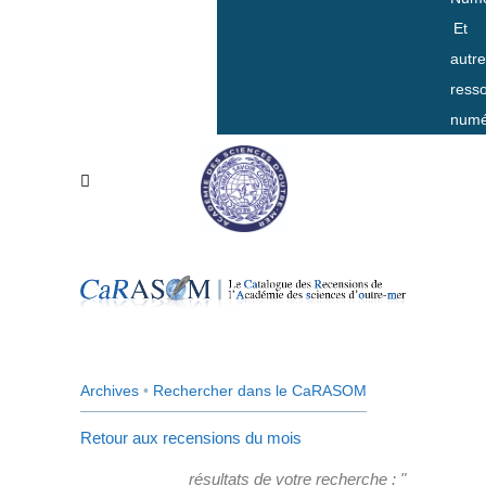
Et
autr
ress
numé
Archives
•
Rechercher dans le CaRASOM
Retour aux recensions du mois
résultats de votre recherche : "