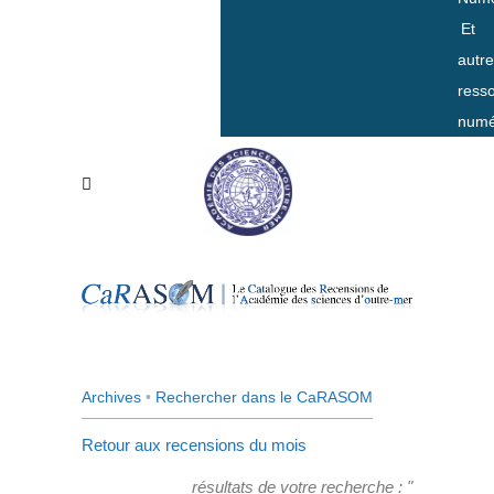
Et
autr
ress
numé
Archives
•
Rechercher dans le CaRASOM
Retour aux recensions du mois
résultats de votre recherche : "