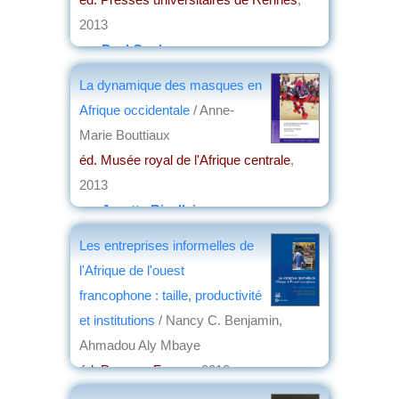
2013
par
Paul Coulon
La dynamique des masques en
Afrique occidentale
/ Anne-
Marie Bouttiaux
éd. Musée royal de l'Afrique centrale
,
2013
par
Josette Rivallain
Les entreprises informelles de
l'Afrique de l'ouest
francophone : taille, productivité
et institutions
/ Nancy C. Benjamin,
Ahmadou Aly Mbaye
éd. Pearson France
, 2012
par
Jean Nemo