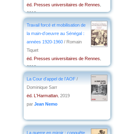
éd. Presses universitaires de Rennes
,
2019
par
Jean Nemo
Travail forcé et mobilisation de
la main-d'oeuvre au Sénégal :
années 1920-1960
/ Romain
Tiquet
éd. Presses universitaires de Rennes
,
2019
par
Jean Martin
La Cour d'appel de l'AOF
/
Dominique Sarr
éd. L'Harmattan
, 2019
par
Jean Nemo
La guerre en miroir : conquête