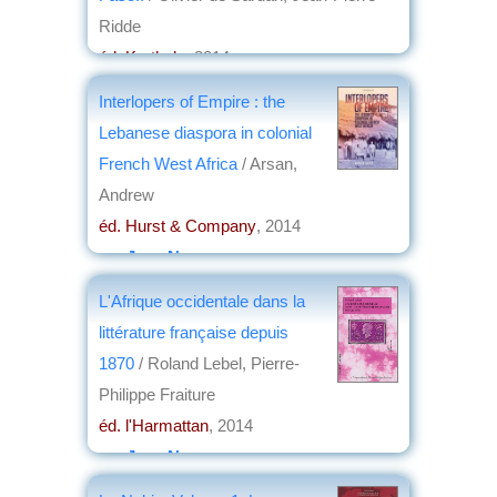
Ridde
éd. Karthala
, 2014
par
Pierre Aubry
Interlopers of Empire : the
Lebanese diaspora in colonial
French West Africa
/ Arsan,
Andrew
éd. Hurst & Company
, 2014
par
Jean Nemo
L'Afrique occidentale dans la
littérature française depuis
1870
/ Roland Lebel, Pierre-
Philippe Fraiture
éd. l'Harmattan
, 2014
par
Jean Nemo