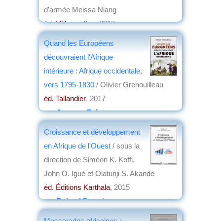
d'armée Meissa Niang
éd. L'Harmattan
, 2018
par
Michel Roussin
Quand les Européens
découvraient l'Afrique
intérieure : Afrique occidentale,
vers 1795-1830
/ Olivier Grenouilleau
éd. Tallandier
, 2017
par
Jacques Frémeaux
Croissance et développement
en Afrique de l'Ouest
/ sous la
direction de Siméon K. Koffi,
John O. Igué et Olatunji S. Akande
éd. Éditions Karthala
, 2015
par
Roland Pourtier
Mascarades africaines :