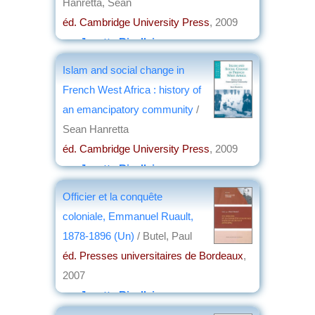
Hanretta, Sean
éd. Cambridge University Press
, 2009
par
Josette Rivallain
Islam and social change in
French West Africa : history of
an emancipatory community
/
Sean Hanretta
éd. Cambridge University Press
, 2009
par
Josette Rivallain
Officier et la conquête
coloniale, Emmanuel Ruault,
1878-1896 (Un)
/ Butel, Paul
éd. Presses universitaires de Bordeaux
,
2007
par
Josette Rivallain