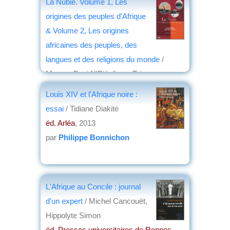
La Nubie. Volume 1, Les
origines des peuples d'Afrique
& Volume 2, Les origines
africaines des peuples, des
langues et des religions du monde
/
Marcus Boni N'Piénikoua Teiga
éd. Dagan
, 2013-2014
Louis XIV et l'Afrique noire :
par
Yves Boulvert
essai
/ Tidiane Diakité
éd. Arléa
, 2013
par
Philippe Bonnichon
L'Afrique au Concile : journal
d'un expert
/ Michel Cancouët,
Hippolyte Simon
éd. Presses universitaires de Rennes
,