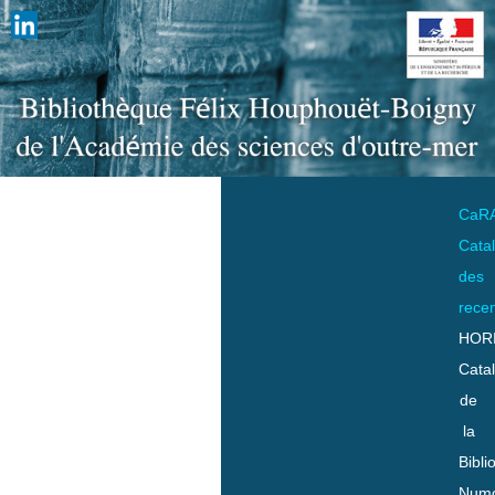
CaR
Cata
des
rece
HOR
Cata
de
la
Bibli
Numo