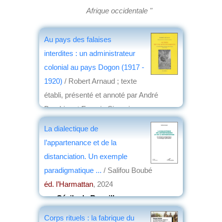
Afrique occidentale "
Au pays des falaises
interdites : un administrateur
colonial au pays Dogon (1917 -
1920)
/ Robert Arnaud ; texte
établi, présenté et annoté par André
Brochier et Francis Simonis
éd. Ex Africa
, 2024
La dialectique de
par
Josette Rivallain
l’appartenance et de la
distanciation. Un exemple
paradigmatique ...
/ Salifou Boubé
éd. l’Harmattan
, 2024
par
Cécile de Rouville
Corps rituels : la fabrique du