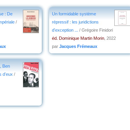
se : De
Un formidable système
impériale
/
répressif : les juridictions
d'exception ...
/ Grégoire Finidori
éd. Dominique Martin Morin
, 2022
aux
par
Jacques Frémeaux
, Ben
s d'eux
/