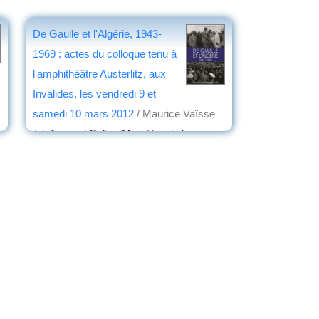
De Gaulle et l'Algérie, 1943-
1969 : actes du colloque tenu à
l'amphithéâtre Austerlitz, aux
Invalides, les vendredi 9 et
samedi 10 mars 2012
/ Maurice Vaïsse
éd. Armand Colin - Ministère de la
Défense
, 2012
par
Maurice Faivre