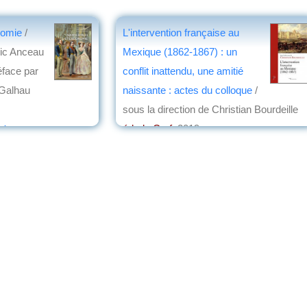
nomie
/
L'intervention française au
ric Anceau
Mexique (1862-1867) : un
éface par
conflit inattendu, une amitié
 Galhau
naissante : actes du colloque
/
sous la direction de Christian Bourdeille
ot
éd. du Cerf
, 2019
par
Jean Nemo