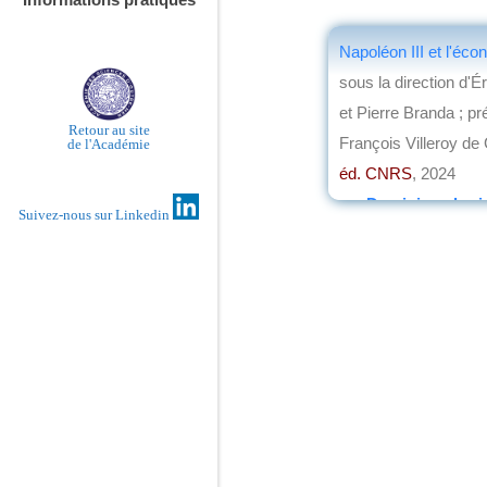
Napoléon III et l'éco
sous la direction d'É
et Pierre Branda ; pr
Retour au site
François Villeroy de
de l'Académie
éd. CNRS
, 2024
par
Dominique barj
Suivez-nous sur Linkedin