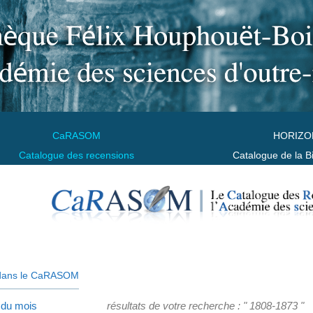
CaRASOM
HORIZO
Catalogue des recensions
Catalogue de la B
dans le CaRASOM
 du mois
résultats de votre recherche : " 1808-1873 "