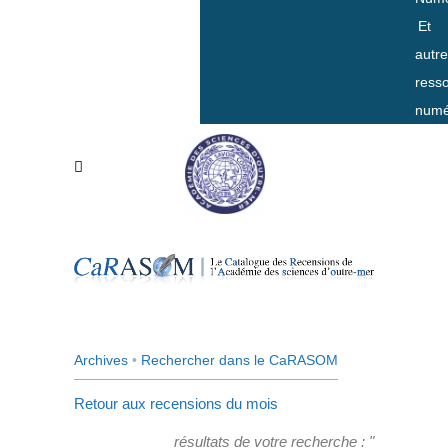
Et
autr
ress
numé
Archives
•
Rechercher dans le CaRASOM
Retour aux recensions du mois
résultats de votre recherche : "