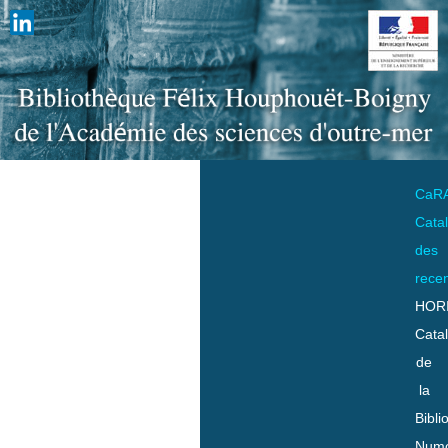
CaR
Cata
des
rece
HOR
Cata
de
la
Bibli
Numo