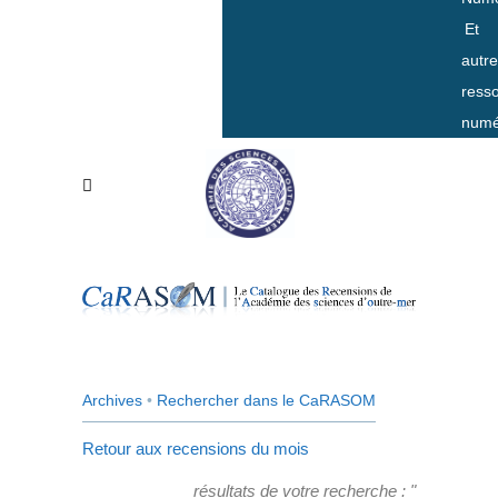
Et
autr
ress
numé
Archives
•
Rechercher dans le CaRASOM
Retour aux recensions du mois
résultats de votre recherche : "