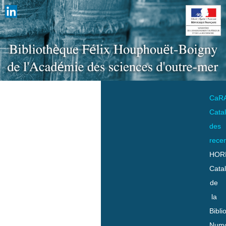
CaR
Cata
des
rece
HOR
Cata
de
la
Bibli
Numo