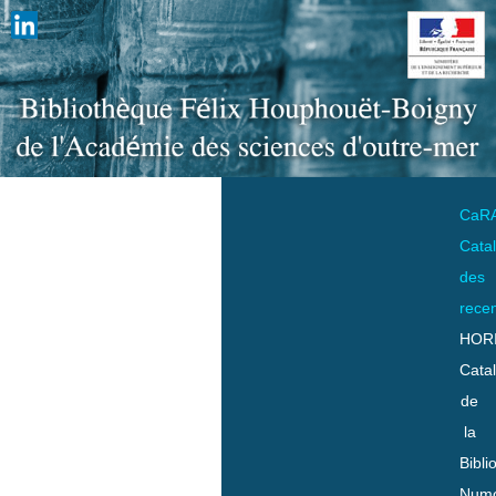
CaR
Cata
des
rece
HOR
Cata
de
la
Bibli
Numo