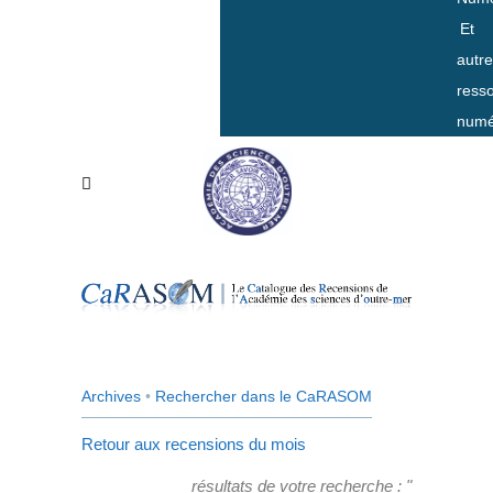
Et
autr
ress
numé
Archives
•
Rechercher dans le CaRASOM
Retour aux recensions du mois
résultats de votre recherche : "